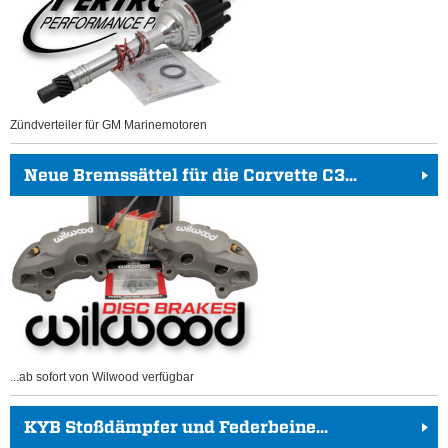
Zündverteiler für GM Marinemotoren
Neue Bremssättel für die Corvette C3...
...ab sofort von Wilwood verfügbar
KYB Stoßdämpfer und Federbeine...