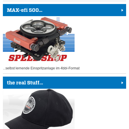
MAX-efi 500...
...selbst lernende Einspritzanlage im 4bbl-Format
the real Stuff…