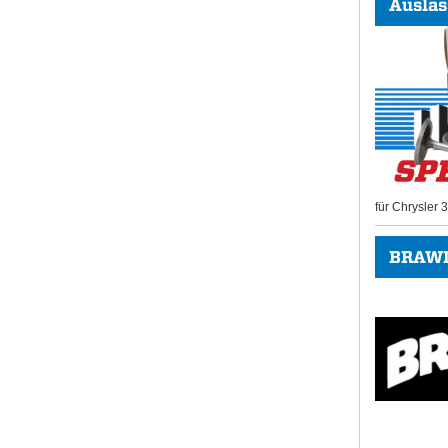
Auslas
für Chrysler
BRAWL