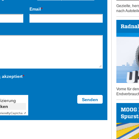
Gezielte, he
Email
*
nach Autoteil
Radna
s
akzeptiert
*
Vorne für de
Endverbrauc
fizierung
cken
MOOG 
riendly
Captcha ⇗
Spurs