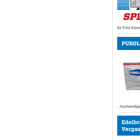
für Ford Klas
PUROL
...hochwertig
Edelb
Vergase