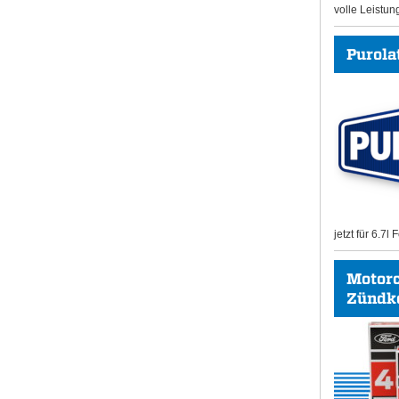
volle Leistun
Purolat
jetzt für 6.7l
Motor
Zündk