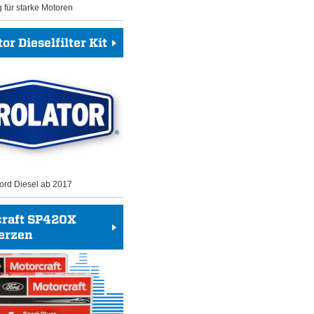
g für starke Motoren
or Dieselfilter Kit
 Ford Diesel ab 2017
craft SP420X
erzen