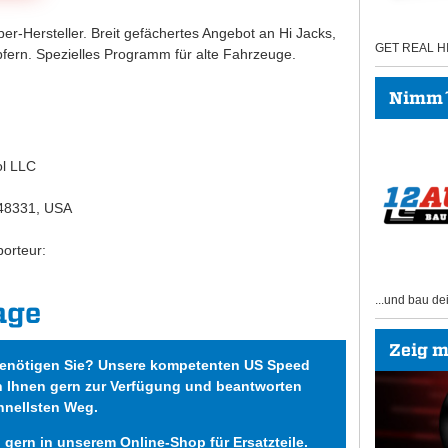
er-Hersteller. Breit gefächertes Angebot an Hi Jacks,
GET REAL 
ern. Spezielles Programm für alte Fahrzeuge.
Nimm´s
ol LLC
 48331, USA
orteur:
...und bau de
age
Zeig mi
benötigen Sie? Unsere kompetenten US Speed
n Ihnen gern zur Verfügung und beantworten
hnellsten Weg.
h gern in unserem
Online-Shop für Ersatzteile
.