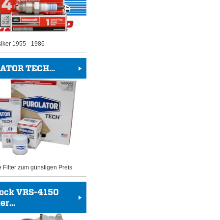
siker 1955 - 1986
ATOR TECH...
e Filter zum günstigen Preis
rock VRS-4150
r...