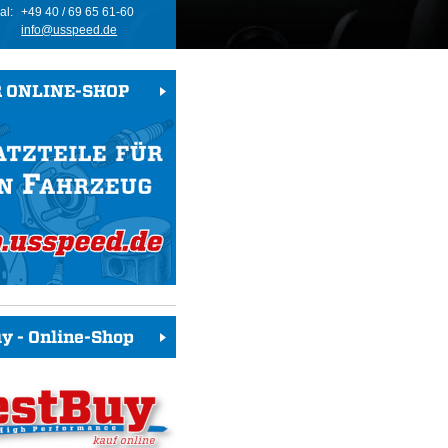
al:
+49 40 / 69 65 61-60
info@usspeed.de
 ONLINE-SHOP
y - Online-Shop