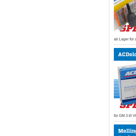
ab Lager für 
ACDel
für GM 3.6l V
Mellin