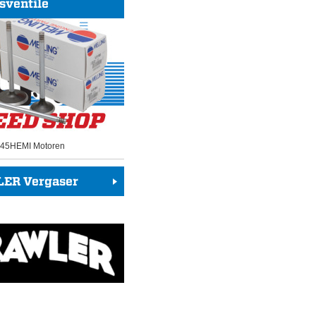
sventile
 345HEMI Motoren
ER Vergaser