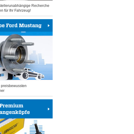
rstellerunabhängige Recherche
en für Ihr Fahrzeug!
be Ford Mustang
n preisbewussten
her
Premium
tangenköpfe