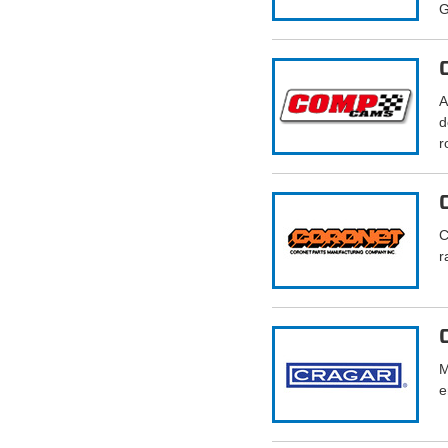
G
A
d
r
C
r
M
e