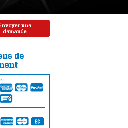
Envoyer une
demande
ns de
ment
on:
: