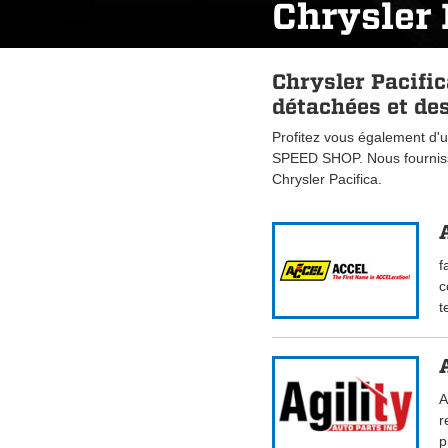
Chrysler 
Chrysler Pacifi
détachées et des
Profitez vous également d'u
SPEED SHOP. Nous fourniss
Chrysler Pacifica.
f
c
t
A
r
p