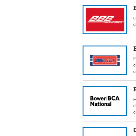
u
d
F
d
d
F
d
d