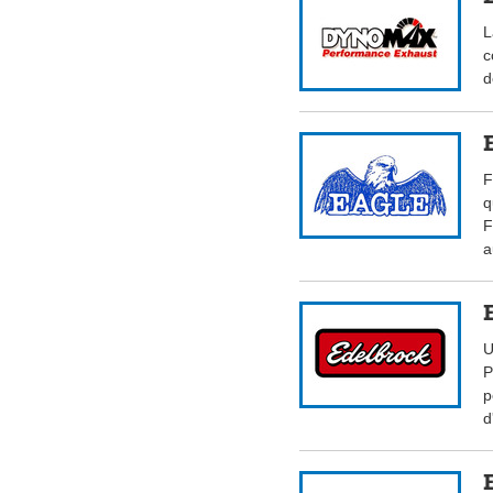
L
c
d
F
q
F
a
U
P
p
d