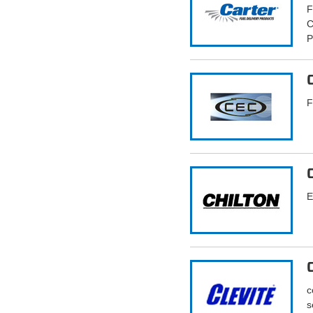
F
C
P
F
E
c
s