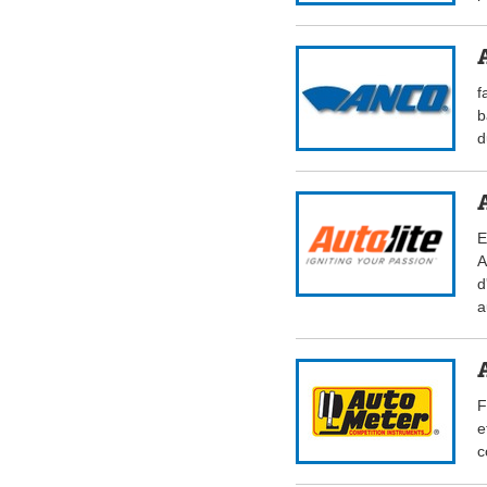
f
b
d
E
A
d
a
F
e
c