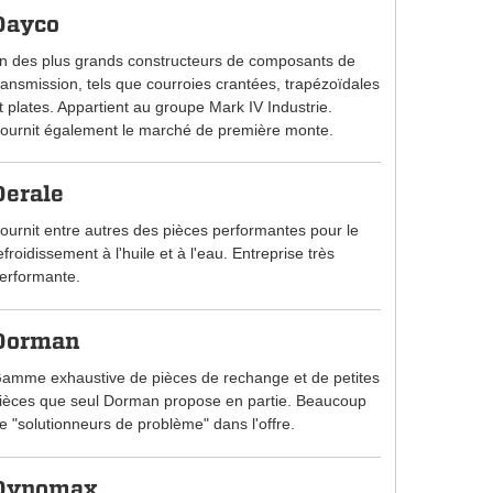
Dayco
n des plus grands constructeurs de composants de
ransmission, tels que courroies crantées, trapézoïdales
t plates. Appartient au groupe Mark IV Industrie.
ournit également le marché de première monte.
Derale
ournit entre autres des pièces performantes pour le
efroidissement à l'huile et à l'eau. Entreprise très
erformante.
Dorman
amme exhaustive de pièces de rechange et de petites
ièces que seul Dorman propose en partie. Beaucoup
e "solutionneurs de problème" dans l'offre.
Dynomax