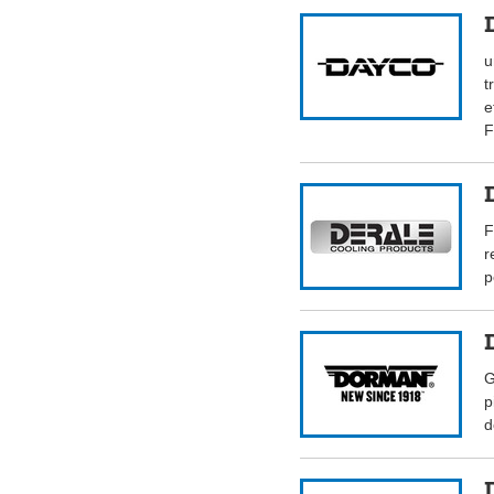
u
t
e
F
F
r
p
G
p
d