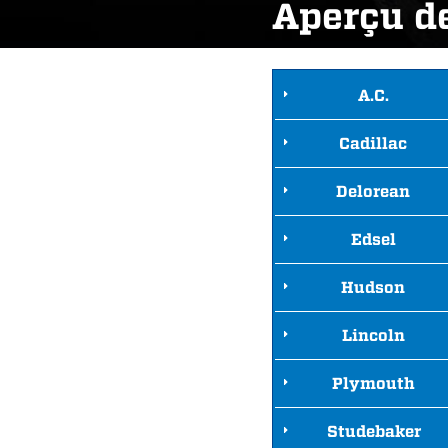
Aperçu d
A.C.
Cadillac
Delorean
Edsel
Hudson
Lincoln
Plymouth
Studebaker