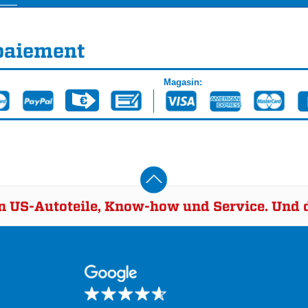
paiement
Magasin:
rn US-Autoteile, Know-how und Service. Und d