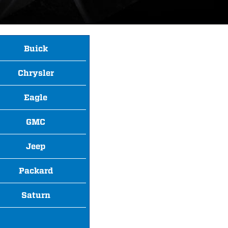
Buick
Chrysler
Eagle
GMC
Jeep
Packard
Saturn