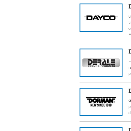
u
t
e
F
F
r
p
G
p
d