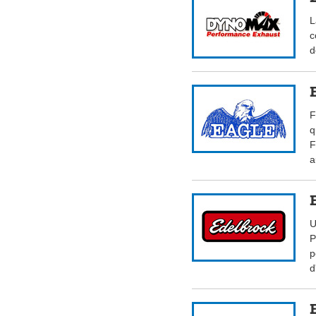
L
c
d
F
q
F
a
U
P
p
d