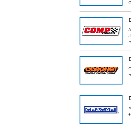
G
A
d
r
C
r
M
e