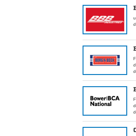
u
d
F
d
d
F
d
d