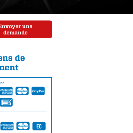
Envoyer une
demande
ns de
ment
on:
: