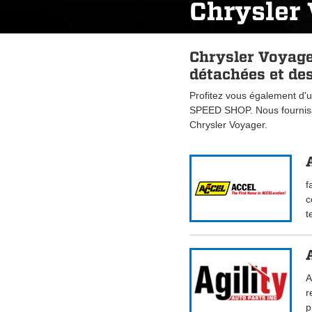
Chrysler
Chrysler Voyage
détachées et des
Profitez vous également d'u
SPEED SHOP. Nous fourniss
Chrysler Voyager.
f
c
t
A
r
p