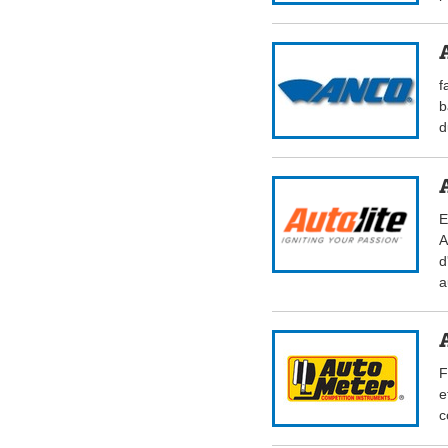
f
b
d
E
A
d
a
F
e
c