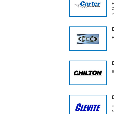
F
C
P
F
E
c
s