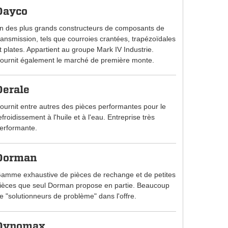
Dayco
n des plus grands constructeurs de composants de
ransmission, tels que courroies crantées, trapézoïdales
t plates. Appartient au groupe Mark IV Industrie.
ournit également le marché de première monte.
Derale
ournit entre autres des pièces performantes pour le
efroidissement à l'huile et à l'eau. Entreprise très
erformante.
Dorman
amme exhaustive de pièces de rechange et de petites
ièces que seul Dorman propose en partie. Beaucoup
e "solutionneurs de problème" dans l'offre.
Dynomax