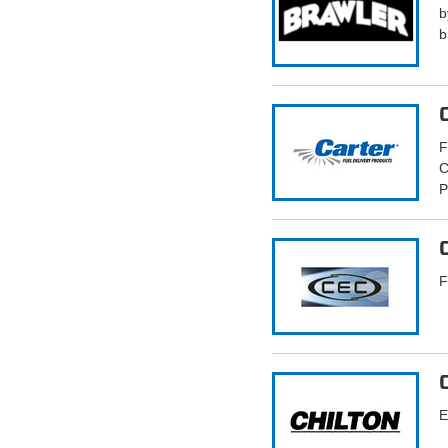
b
b
F
C
P
F
E