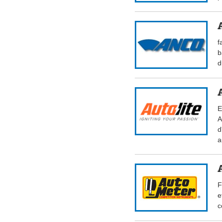
f
b
d
E
A
d
a
F
e
c