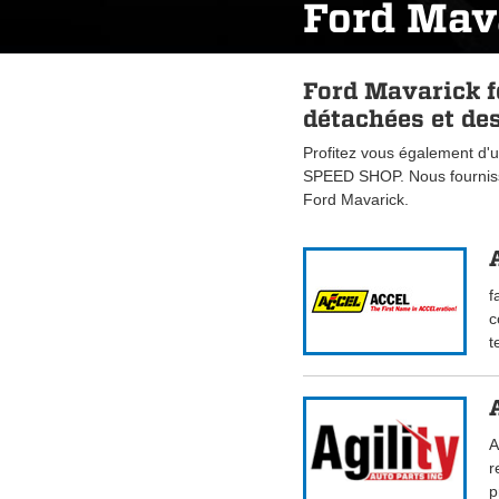
Ford Mav
Ford Mavarick f
détachées et des
Profitez vous également d'u
SPEED SHOP. Nous fourniss
Ford Mavarick.
f
c
t
A
r
p