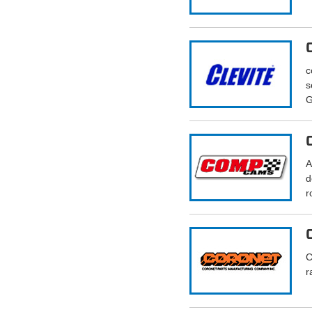
c
s
G
A
d
r
C
r