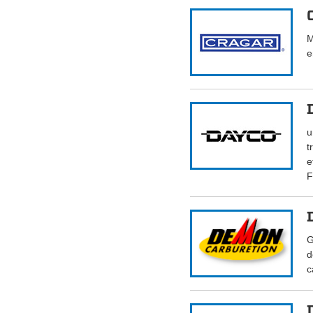
M
e
u
t
e
F
G
d
c