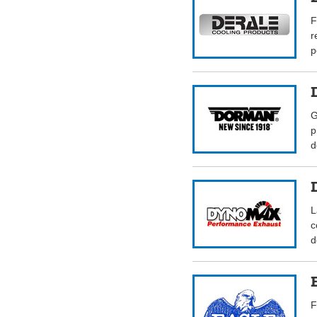
F
r
p
G
p
d
L
c
d
F