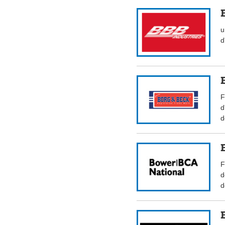
u
d
F
d
d
F
d
d