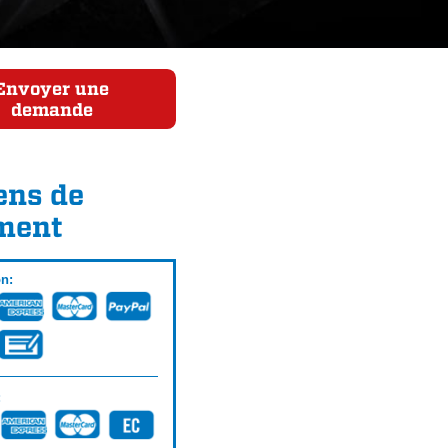
Envoyer une
demande
ns de
ment
on:
: