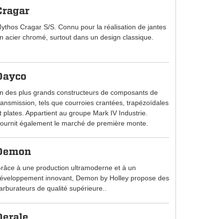
Cragar
ythos Cragar S/S. Connu pour la réalisation de jantes
n acier chromé, surtout dans un design classique.
Dayco
n des plus grands constructeurs de composants de
ransmission, tels que courroies crantées, trapézoïdales
t plates. Appartient au groupe Mark IV Industrie.
ournit également le marché de première monte.
Demon
râce à une production ultramoderne et à un
éveloppement innovant, Demon by Holley propose des
arburateurs de qualité supérieure..
Derale