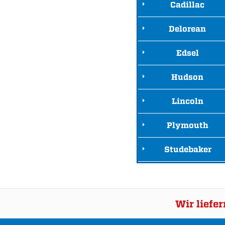
Cadillac
Delorean
Edsel
Hudson
Lincoln
Plymouth
Studebaker
Wir liefe