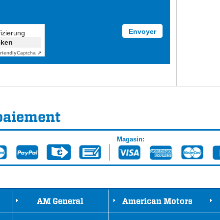
fizierung
cken
riendly
Captcha ⇗
paiement
Magasin:
AM General
American Motors