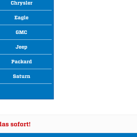
Chrysler
Eagle
GMC
Jeep
Packard
Saturn
as sofort!