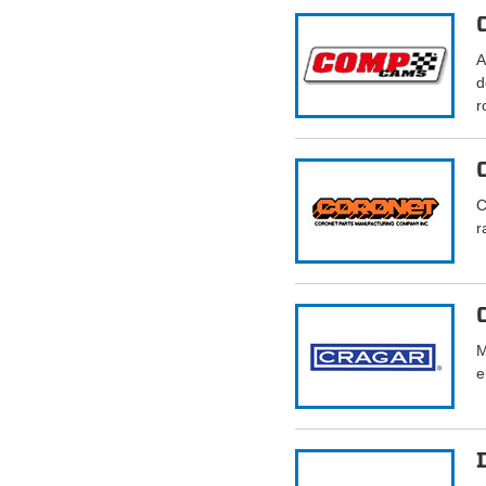
A
d
r
C
r
M
e