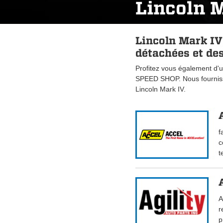
Lincoln 
Lincoln Mark IV
détachées et des
Profitez vous également d'u
SPEED SHOP. Nous fourniss
Lincoln Mark IV.
f
c
t
A
r
p