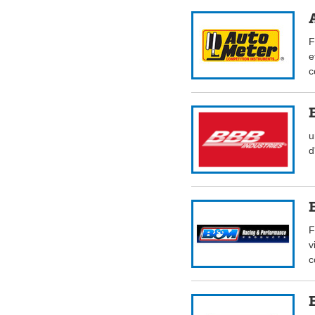
F
e
c
u
d
F
v
c