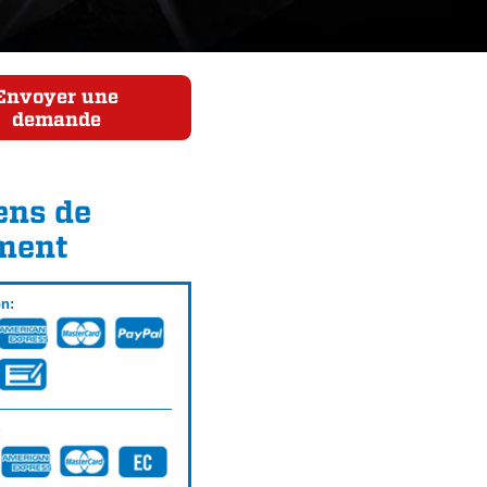
Envoyer une
demande
ns de
ment
on:
: