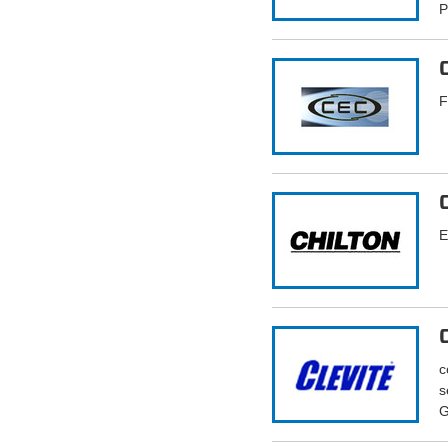
P
F
E
c
s
G