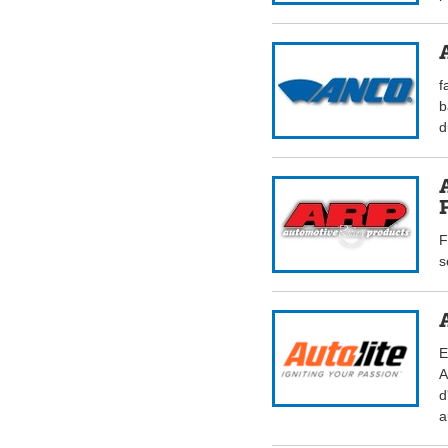
f
b
d
F
s
E
A
d
a