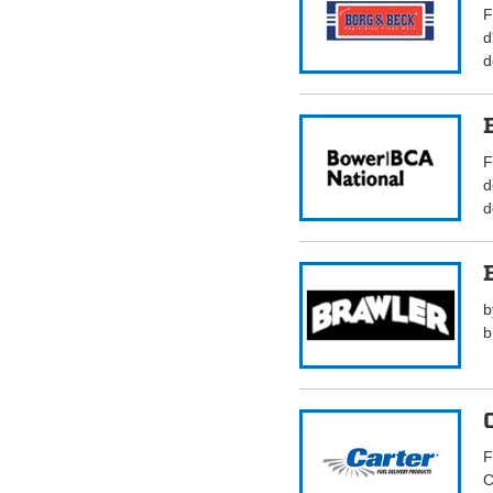
F
d
d
F
d
d
b
b
F
C