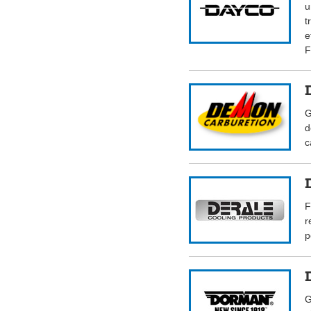
u
t
e
F
G
d
c
F
r
p
G