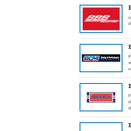
u
d
F
v
c
F
d
d