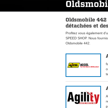
Oldsmobi
Oldsmobile 442 
détachées et des
Profitez vous également d'u
SPEED SHOP. Nous fourniss
Oldsmobile 442.
f
c
t
A
r
p