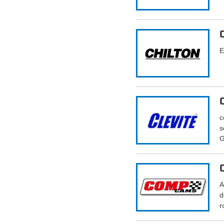
E
c
s
G
A
d
r