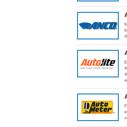
f
b
d
E
A
d
a
F
e
c