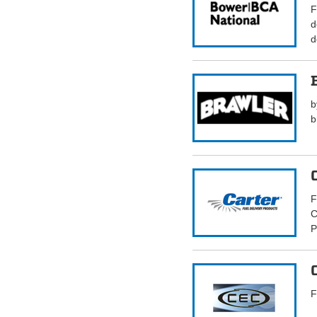
F
d
d
b
b
F
C
P
F