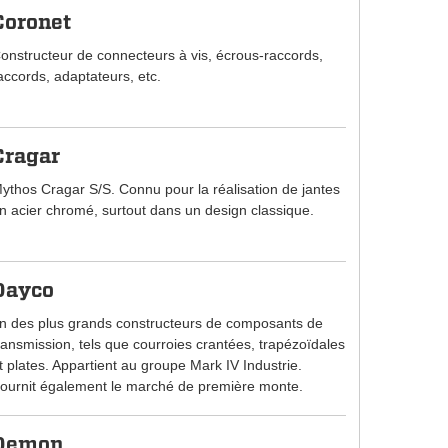
Coronet
onstructeur de connecteurs à vis, écrous-raccords,
accords, adaptateurs, etc.
Cragar
ythos Cragar S/S. Connu pour la réalisation de jantes
n acier chromé, surtout dans un design classique.
Dayco
n des plus grands constructeurs de composants de
ransmission, tels que courroies crantées, trapézoïdales
t plates. Appartient au groupe Mark IV Industrie.
ournit également le marché de première monte.
Demon