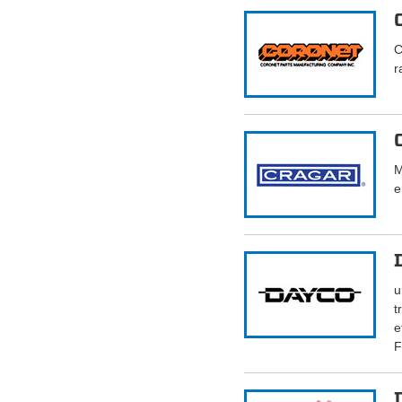
C
r
M
e
u
t
e
F