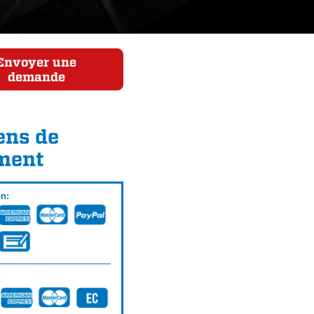
Envoyer une
demande
ns de
ment
on:
: