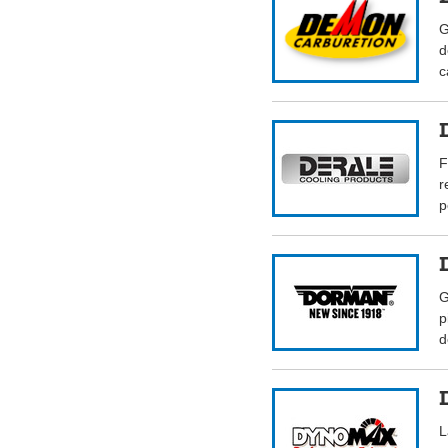
G
d
c
F
r
p
G
p
d
L