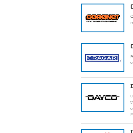
C
r
M
e
u
t
e
F