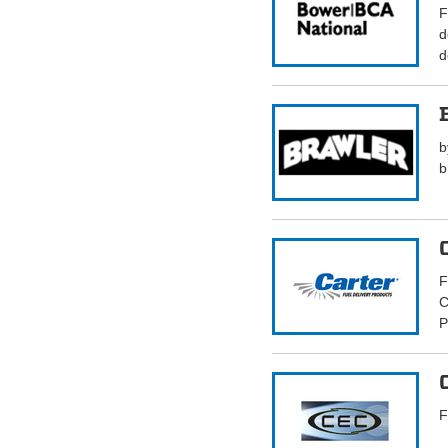
F
d
d
b
b
F
C
P
F