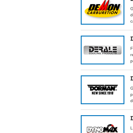
G
d
c
F
r
p
G
p
d
L