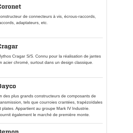
Coronet
onstructeur de connecteurs à vis, écrous-raccords,
accords, adaptateurs, etc.
Cragar
ythos Cragar S/S. Connu pour la réalisation de jantes
n acier chromé, surtout dans un design classique.
Dayco
n des plus grands constructeurs de composants de
ransmission, tels que courroies crantées, trapézoïdales
t plates. Appartient au groupe Mark IV Industrie.
ournit également le marché de première monte.
Demon