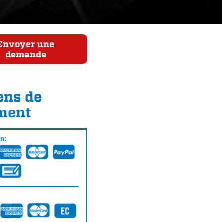
Envoyer une
demande
ns de
ment
on:
: