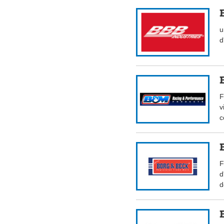
u
d
F
v
c
F
d
d