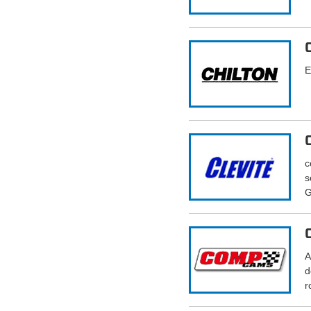
E
c
s
G
A
d
r