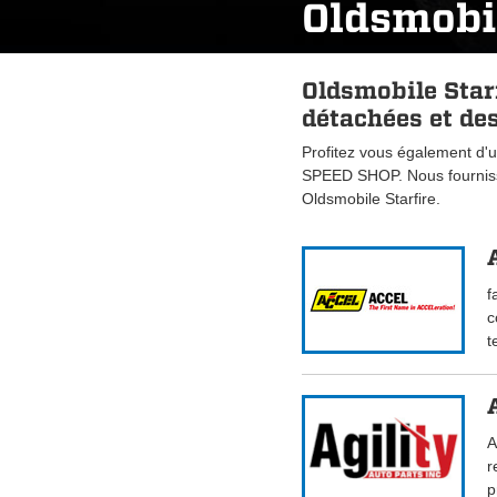
Oldsmobil
Oldsmobile Star
détachées et des
Profitez vous également d'u
SPEED SHOP. Nous fourniss
Oldsmobile Starfire.
f
c
t
A
r
p