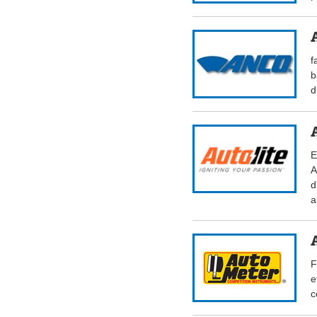
f
b
d
E
A
d
a
F
e
c