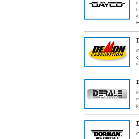
u
t
e
F
G
d
c
F
r
p
G