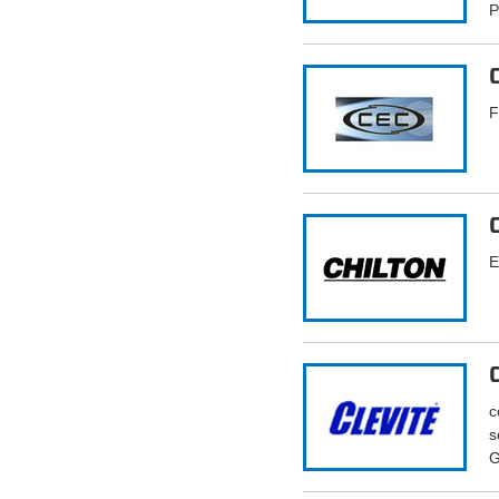
P
F
E
c
s
G