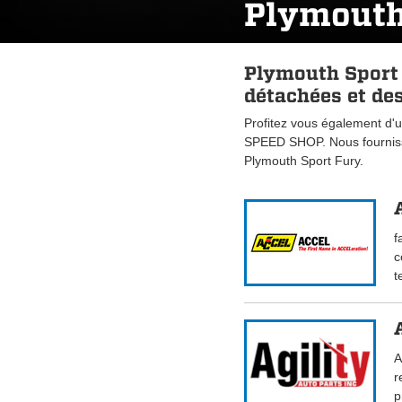
Plymouth
Plymouth Sport 
détachées et des
Profitez vous également d'u
SPEED SHOP. Nous fourniss
Plymouth Sport Fury.
f
c
t
A
r
p