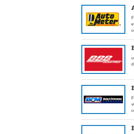
F
e
c
u
d
F
v
c