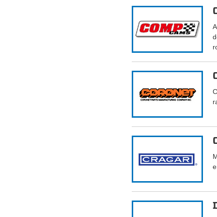
A
d
r
C
r
M
e