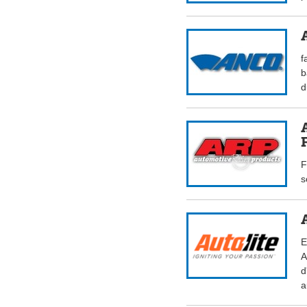
f
b
d
F
s
E
A
d
a