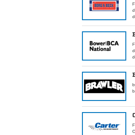
F
d
d
F
d
d
b
b
F
C