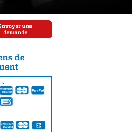
Envoyer une
demande
ns de
ment
on:
: