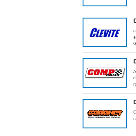
c
s
G
A
d
r
C
r