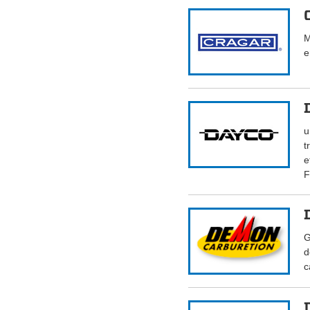
M
e
u
t
e
F
G
d
c