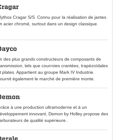
Cragar
ythos Cragar S/S. Connu pour la réalisation de jantes
n acier chromé, surtout dans un design classique.
Dayco
n des plus grands constructeurs de composants de
ransmission, tels que courroies crantées, trapézoïdales
t plates. Appartient au groupe Mark IV Industrie.
ournit également le marché de première monte.
Demon
râce à une production ultramoderne et à un
éveloppement innovant, Demon by Holley propose des
arburateurs de qualité supérieure..
Derale