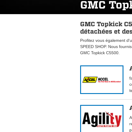
GMC Top
GMC Topkick C5
détachées et des
Profitez vous également d'u
SPEED SHOP. Nous fourniss
GMC Topkick C5500.
f
c
t
A
r
p