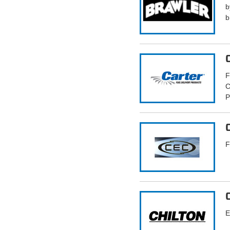
b
b
F
C
P
F
E