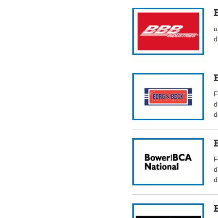
u
d
F
d
d
F
d
d