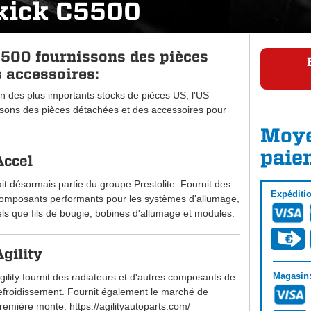
kick C5500
500 fournissons des pièces
 accessoires:
n des plus importants stocks de pièces US, l'US
ons des pièces détachées et des accessoires pour
Moye
paie
Accel
ait désormais partie du groupe Prestolite. Fournit des
Expéditi
omposants performants pour les systèmes d'allumage,
els que fils de bougie, bobines d'allumage et modules.
Agility
Magasin
gility fournit des radiateurs et d'autres composants de
efroidissement. Fournit également le marché de
remière monte. https://agilityautoparts.com/