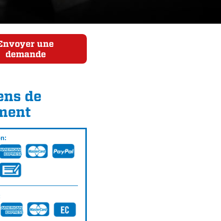
Envoyer une
demande
ns de
ment
on:
: