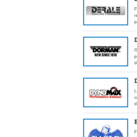
F
r
p
G
p
d
L
c
d
F