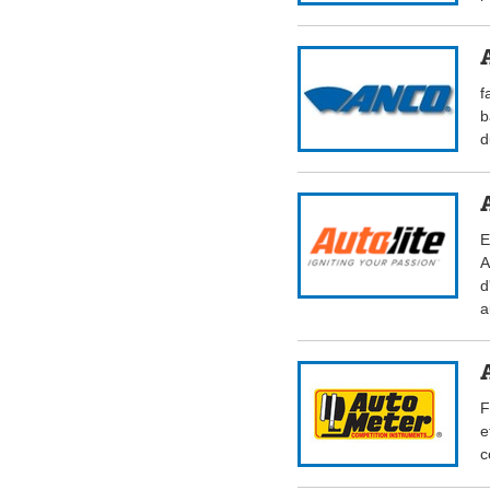
f
b
d
E
A
d
a
F
e
c